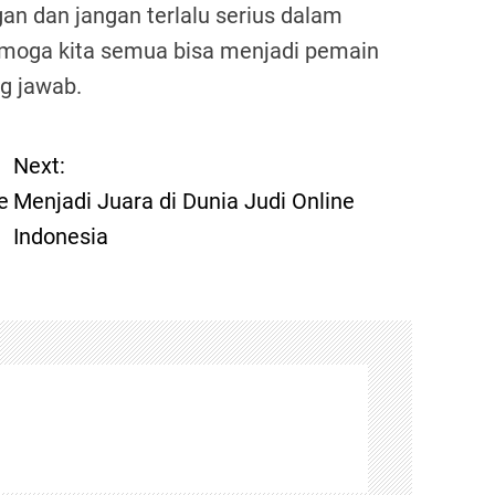
n dan jangan terlalu serius dalam
emoga kita semua bisa menjadi pemain
ng jawab.
Next:
e
Menjadi Juara di Dunia Judi Online
Indonesia