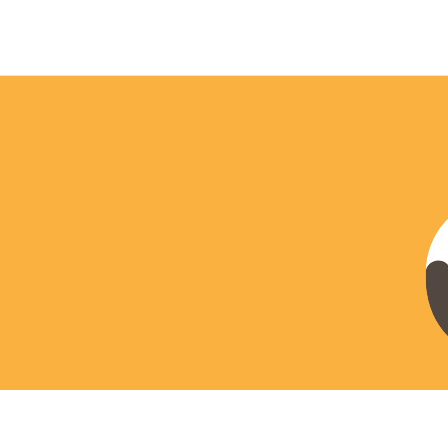
S
k
i
p
t
o
c
o
n
t
e
n
t
c
r
y