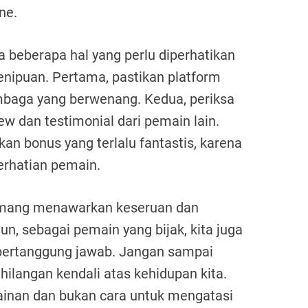
ne.
a beberapa hal yang perlu diperhatikan
enipuan. Pertama, pastikan platform
lembaga yang berwenang. Kedua, periksa
ew dan testimonial dari pemain lain.
an bonus yang terlalu fantastis, karena
perhatian pemain.
memang menawarkan keseruan dan
, sebagai pemain yang bijak, kita juga
 bertanggung jawab. Jangan sampai
hilangan kendali atas kehidupan kita.
rmainan dan bukan cara untuk mengatasi