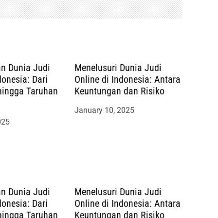
n Dunia Judi
Menelusuri Dunia Judi
donesia: Dari
Online di Indonesia: Antara
 hingga Taruhan
Keuntungan dan Risiko
January 10, 2025
025
n Dunia Judi
Menelusuri Dunia Judi
donesia: Dari
Online di Indonesia: Antara
 hingga Taruhan
Keuntungan dan Risiko