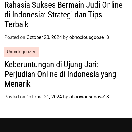
Rahasia Sukses Bermain Judi Online
t
di Indonesia: Strategi dan Tips
e
g
Terbaik
o
r
Posted on
October 28, 2024
by
obnoxiousgoose18
i
e
C
Uncategorized
s
a
Keberuntungan di Ujung Jari:
t
Perjudian Online di Indonesia yang
e
g
Menarik
o
r
Posted on
October 21, 2024
by
obnoxiousgoose18
i
e
s