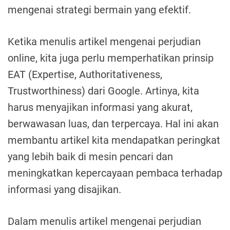
mengenai strategi bermain yang efektif.
Ketika menulis artikel mengenai perjudian
online, kita juga perlu memperhatikan prinsip
EAT (Expertise, Authoritativeness,
Trustworthiness) dari Google. Artinya, kita
harus menyajikan informasi yang akurat,
berwawasan luas, dan terpercaya. Hal ini akan
membantu artikel kita mendapatkan peringkat
yang lebih baik di mesin pencari dan
meningkatkan kepercayaan pembaca terhadap
informasi yang disajikan.
Dalam menulis artikel mengenai perjudian