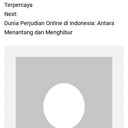
Terpercaya
s
Next:
t
Dunia Perjudian Online di Indonesia: Antara
Menantang dan Menghibur
n
a
v
i
g
a
t