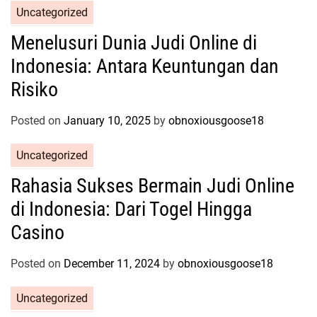
e
C
Uncategorized
s
a
Menelusuri Dunia Judi Online di
t
Indonesia: Antara Keuntungan dan
e
g
Risiko
o
r
Posted on
January 10, 2025
by
obnoxiousgoose18
i
e
C
Uncategorized
s
a
Rahasia Sukses Bermain Judi Online
t
di Indonesia: Dari Togel Hingga
e
g
Casino
o
r
Posted on
December 11, 2024
by
obnoxiousgoose18
i
e
C
Uncategorized
s
a