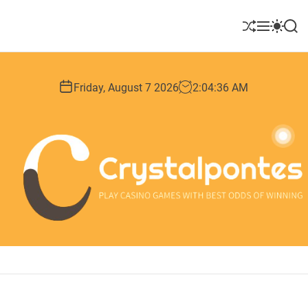
S
k
S
M
S
S
i
h
e
w
e
u
n
i
a
p
ff
u
t
r
t
l
c
c
Friday, August 7 2026
2
:
04
:
37
AM
o
e
h
h
c
c
o
o
l
n
o
t
r
e
m
o
n
d
t
e
c
r
y
s
t