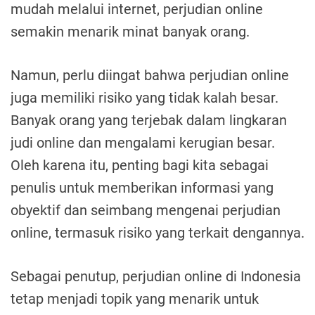
mudah melalui internet, perjudian online
semakin menarik minat banyak orang.
Namun, perlu diingat bahwa perjudian online
juga memiliki risiko yang tidak kalah besar.
Banyak orang yang terjebak dalam lingkaran
judi online dan mengalami kerugian besar.
Oleh karena itu, penting bagi kita sebagai
penulis untuk memberikan informasi yang
obyektif dan seimbang mengenai perjudian
online, termasuk risiko yang terkait dengannya.
Sebagai penutup, perjudian online di Indonesia
tetap menjadi topik yang menarik untuk