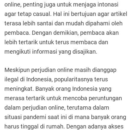
online, penting juga untuk menjaga intonasi
agar tetap casual. Hal ini bertujuan agar artikel
terasa lebih santai dan mudah dipahami oleh
pembaca. Dengan demikian, pembaca akan
lebih tertarik untuk terus membaca dan
mengikuti informasi yang disajikan.
Meskipun perjudian online masih dianggap
ilegal di Indonesia, popularitasnya terus
meningkat. Banyak orang Indonesia yang
merasa tertarik untuk mencoba peruntungan
dalam perjudian online, terutama dalam
situasi pandemi saat ini di mana banyak orang
harus tinggal di rumah. Dengan adanya akses